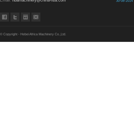
Email:
hbamachinery@china-hba.com
30-08-2014
© Copyright - Hebei Africa Machinery Co.,Ltd.