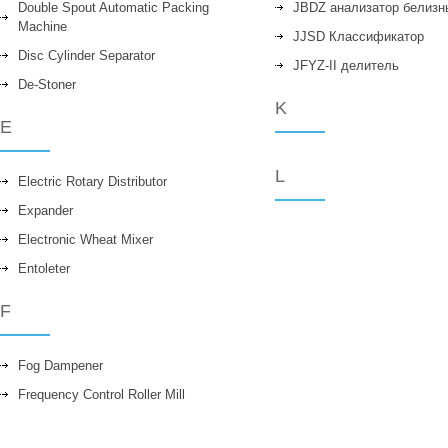
Double Spout Automatic Packing
JBDZ анализатор белизны
Machine
JJSD Классификатор
Disc Cylinder Separator
JFYZ-II делитель
De-Stoner
K
E
L
Electric Rotary Distributor
Expander
Electronic Wheat Mixer
Entoleter
F
Fog Dampener
Frequency Control Roller Mill