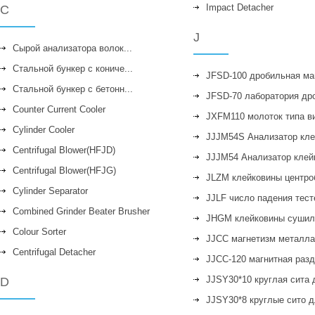
Impact Detacher
C
J
Cырой анализатора волок...
Стальной бункер с кониче...
JFSD-100 дробильная ма
Стальной бункер с бетонн...
JFSD-70 лаборатория дро
Counter Current Cooler
JXFM110 молоток типа ви
Cylinder Cooler
JJJM54S Анализатор клей
Centrifugal Blower(HFJD)
JJJM54 Анализатор клейк
Centrifugal Blower(HFJG)
JLZM клейковины центроб
Cylinder Separator
JJLF число падения тесте
Combined Grinder Beater Brusher
JHGM клейковины сушилк
Colour Sorter
JJCC магнетизм металла 
Centrifugal Detacher
JJCC-120 магнитная разд
JJSY30*10 круглая сита д
D
JJSY30*8 круглые сито дл