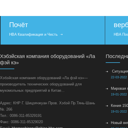
Почёт
вер
HBA Квалификация и Честь
HBA Пос
Хэбэйская компания оборудований «Ла
Последн
фэй кэ»
Ситуация 
22-03-2022
Хэбэйская компания оборудований «Ла фэй кэ»—
производитель технических оборудований для
Мировая 
мукомольных предприятий в Китае...
19-01-2022
Адрес: КНР Г. Шицзячжуан Пров. Хэбэй Пр.Тянь-Шань
Кения 150
№. 266
19-01-2022
Тел.: 0086-311-85329191
Факс: 0086-311-85329020
Новый ве