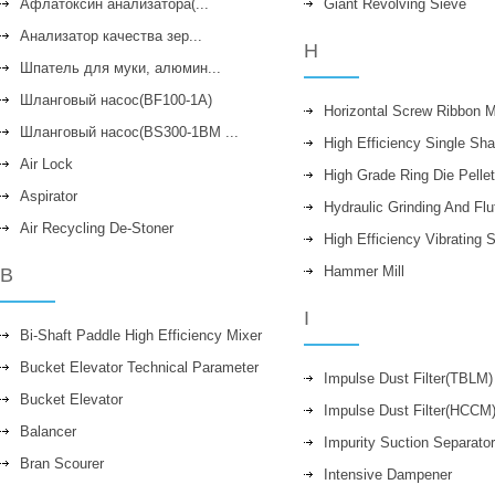
Aфлатоксин анализатора(...
Giant Revolving Sieve
Анализатор качества зер...
H
Шпатель для муки, алюмин...
Шланговый насос(BF100-1A)
Horizontal Screw Ribbon M
Шланговый насос(BS300-1BM ...
High Efficiency Single Sha
Air Lock
High Grade Ring Die Pellet
Aspirator
Hydraulic Grinding And Fl
Air Recycling De-Stoner
High Efficiency Vibrating 
Hammer Mill
B
I
Bi-Shaft Paddle High Efficiency Mixer
Bucket Elevator Technical Parameter
Impulse Dust Filter(TBLM)
Bucket Elevator
Impulse Dust Filter(HCCM
Balancer
Impurity Suction Separator
Bran Scourer
Intensive Dampener