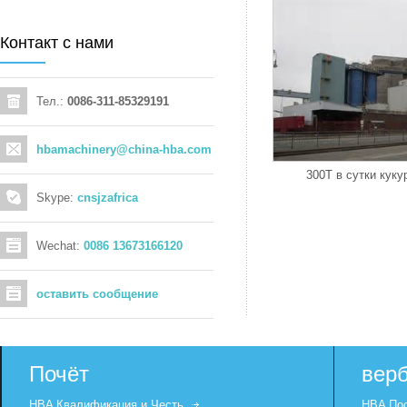
Контакт с нами
Тел.:
0086-311-85329191
hbamachinery@china-hba.com
300Т в сутки кукур
Skype:
cnsjzafrica
Wechat:
0086 13673166120
оставить сообщение
Почёт
вер
HBA Квалификация и Честь
HBA Пос